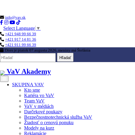
Loading...
info@vav.sk
Select Language
▼
+421 948 99 66 39
+421 917 14 81 36
+421 911 99 66 39
Dnes je
piatok 07.augusta 2026
, meniny má
Štefánia
Hľadať
VaV Akademy
SKUPINA VAV
Kto sme
Kariéra vo VaV
Team VaV
VaV v médiách
Darčekové poukazy
Bezpečnostnotechnická služba VaV
Žiadosť o cenovú ponuku
Modely na kurz
Reklamácie