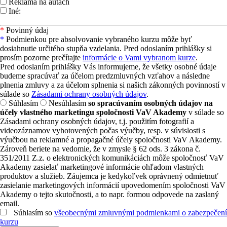
Reklama na autách
Iné:
*
Povinný údaj
*
Podmienkou pre absolvovanie vybraného kurzu môže byť
dosiahnutie určitého stupňa vzdelania. Pred odoslaním prihlášky si
prosím pozorne prečítajte
informácie o Vami vybranom kurze
.
Pred odoslaním prihlášky Vás informujeme, že všetky osobné údaje
budeme spracúvať za účelom predzmluvných vzťahov a následne
plnenia zmluvy a za účelom splnenia si našich zákonných povinností v
súlade so
Zásadami ochrany osobných údajov
.
Súhlasím
Nesúhlasím
so spracúvaním osobných údajov na
účely vlastného marketingu spoločnosti VaV Akademy
v súlade so
Zásadami ochrany osobných údajov, t.j. použitím fotografií a
videozáznamov vyhotovených počas výučby, resp. v súvislosti s
výučbou na reklamné a propagačné účely spoločnosti VaV Akademy.
Zároveň beriete na vedomie, že v zmysle § 62 ods. 3 zákona č.
351/2011 Z.z. o elektronických komunikáciách môže spoločnosť VaV
Akademy zasielať marketingové informácie ohľadom vlastných
produktov a služieb. Záujemca je kedykoľvek oprávnený odmietnuť
zasielanie marketingových informácií upovedomením spoločnosti VaV
Akademy o tejto skutočnosti, a to napr. formou odpovede na zaslaný
email.
Súhlasím so
všeobecnými zmluvnými podmienkami o zabezpečení
kurzu