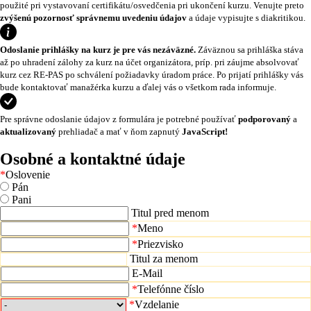
použité pri vystavovaní certifikátu/osvedčenia pri ukončení kurzu. Venujte preto
zvýšenú pozornosť správnemu uvedeniu údajov
a údaje vypisujte s diakritikou.
Odoslanie prihlášky na kurz je pre vás nezáväzné.
Záväznou sa prihláška stáva
až po uhradení zálohy za kurz na účet organizátora, príp. pri záujme absolvovať
kurz cez RE-PAS po schválení požiadavky úradom práce. Po prijatí prihlášky vás
bude kontaktovať manažérka kurzu a ďalej vás o všetkom rada informuje.
Pre správne odoslanie údajov z formulára je potrebné používať
podporovaný
a
aktualizovaný
prehliadač a mať v ňom zapnutý
JavaScript!
Osobné a kontaktné údaje
*
Oslovenie
Pán
Pani
Titul pred menom
*
Meno
*
Priezvisko
Titul za menom
E-Mail
*
Telefónne číslo
*
Vzdelanie