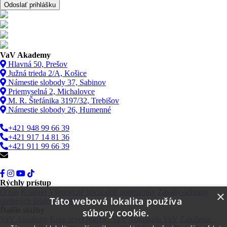
Odoslať prihlášku
VaV Akademy
Hlavná 50, Prešov
Južná trieda 2/A, Košice
Námestie slobody 37, Sabinov
Priemyselná 2, Michalovce
M. R. Štefánika 3197/32, Trebišov
Námestie slobody 26, Humenné
+421 948 99 66 39
+421 917 14 81 36
+421 911 99 66 39
info@vav.sk
Rýchly prístup
O nás
Kontakt
Všeobecné obchodné podmienky
Zásady ochrany
×
Táto webová lokalita používa
osobných údajov
Cookies
Ďalšie služby
súbory cookie.
VaV Akademy
Kurz prvej pomoci VaV
Autoškola VaV
Založenie