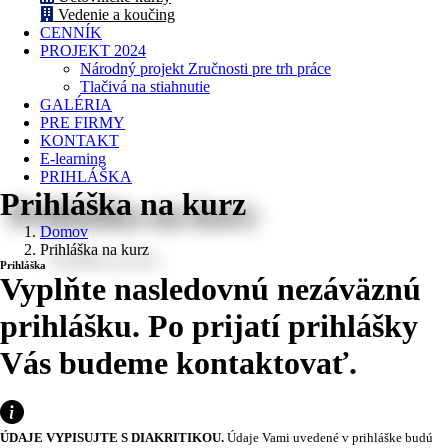
Vedenie a koučing
CENNÍK
PROJEKT 2024
Národný projekt Zručnosti pre trh práce
Tlačivá na stiahnutie
GALÉRIA
PRE FIRMY
KONTAKT
E-learning
PRIHLÁŠKA
Prihláška na kurz
Domov
Prihláška na kurz
Prihláška
Vyplňte nasledovnú nezáväznú
prihlášku. Po prijatí prihlášky
Vás budeme kontaktovať.
ÚDAJE VYPISUJTE S DIAKRITIKOU.
Údaje Vami uvedené v prihláške budú