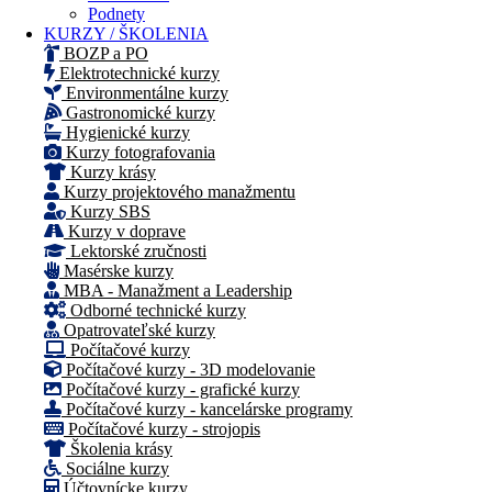
Podnety
KURZY / ŠKOLENIA
BOZP a PO
Elektrotechnické kurzy
Environmentálne kurzy
Gastronomické kurzy
Hygienické kurzy
Kurzy fotografovania
Kurzy krásy
Kurzy projektového manažmentu
Kurzy SBS
Kurzy v doprave
Lektorské zručnosti
Masérske kurzy
MBA - Manažment a Leadership
Odborné technické kurzy
Opatrovateľské kurzy
Počítačové kurzy
Počítačové kurzy - 3D modelovanie
Počítačové kurzy - grafické kurzy
Počítačové kurzy - kancelárske programy
Počítačové kurzy - strojopis
Školenia krásy
Sociálne kurzy
Účtovnícke kurzy