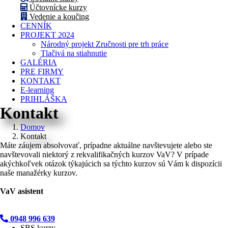
Účtovnícke kurzy
Vedenie a koučing
CENNÍK
PROJEKT 2024
Národný projekt Zručnosti pre trh práce
Tlačivá na stiahnutie
GALÉRIA
PRE FIRMY
KONTAKT
E-learning
PRIHLÁŠKA
Kontakt
Domov
Kontakt
Máte záujem absolvovať, prípadne aktuálne navštevujete alebo ste
navštevovali niektorý z rekvalifikačných kurzov VaV? V prípade
akýchkoľvek otázok týkajúcich sa týchto kurzov sú Vám k dispozícii
naše manažérky kurzov.
VaV asistent
0948 996 639
SBS kurzy