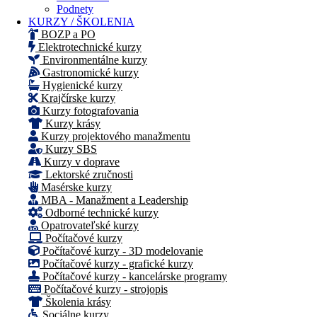
Podnety
KURZY / ŠKOLENIA
BOZP a PO
Elektrotechnické kurzy
Environmentálne kurzy
Gastronomické kurzy
Hygienické kurzy
Krajčírske kurzy
Kurzy fotografovania
Kurzy krásy
Kurzy projektového manažmentu
Kurzy SBS
Kurzy v doprave
Lektorské zručnosti
Masérske kurzy
MBA - Manažment a Leadership
Odborné technické kurzy
Opatrovateľské kurzy
Počítačové kurzy
Počítačové kurzy - 3D modelovanie
Počítačové kurzy - grafické kurzy
Počítačové kurzy - kancelárske programy
Počítačové kurzy - strojopis
Školenia krásy
Sociálne kurzy