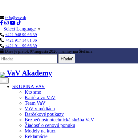
Loading...
info@vav.sk
Select Language
▼
+421 948 99 66 39
+421 917 14 81 36
+421 911 99 66 39
Dnes je
piatok 07.augusta 2026
, meniny má
Štefánia
Hľadať
VaV Akademy
SKUPINA VAV
Kto sme
Kariéra vo VaV
Team VaV
VaV v médiách
Darčekové poukazy
Bezpečnostnotechnická služba VaV
Žiadosť o cenovú ponuku
Modely na kurz
Reklamácie