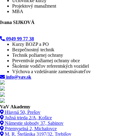
Účtovnícke kurzy
Projektový manažment
MBA
Ivana SIJKOVÁ
0949 99 77 38
Kurzy BOZP a PO
Bezpečnostný technik
Technik požiarnej ochrany
Preventivár požiarnej ochrany obce
Školenie vodičov referentských vozidiel
Výchova a vzdelávanie zamestnávateľov
info@vav.sk
VaV Akademy
Hlavná 50, Prešov
Južná trieda 2/A, Košice
Námestie slobody 37, Sabinov
Priemyselná 2, Michalovce
M. R. Štefánika 3197/32, Trebišov