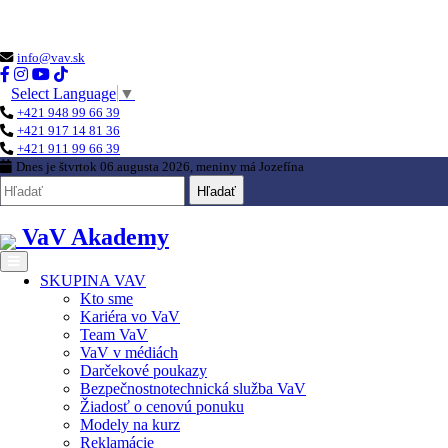
Loading...
info@vav.sk
Select Language
▼
+421 948 99 66 39
+421 917 14 81 36
+421 911 99 66 39
Dnes je
štvrtok 06.augusta 2026
, meniny má
Jozefína
Hľadať
VaV Akademy
SKUPINA VAV
Kto sme
Kariéra vo VaV
Team VaV
VaV v médiách
Darčekové poukazy
Bezpečnostnotechnická služba VaV
Žiadosť o cenovú ponuku
Modely na kurz
Reklamácie