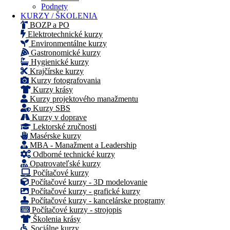
Podnety
KURZY / ŠKOLENIA
BOZP a PO
Elektrotechnické kurzy
Environmentálne kurzy
Gastronomické kurzy
Hygienické kurzy
Krajčírske kurzy
Kurzy fotografovania
Kurzy krásy
Kurzy projektového manažmentu
Kurzy SBS
Kurzy v doprave
Lektorské zručnosti
Masérske kurzy
MBA - Manažment a Leadership
Odborné technické kurzy
Opatrovateľské kurzy
Počítačové kurzy
Počítačové kurzy - 3D modelovanie
Počítačové kurzy - grafické kurzy
Počítačové kurzy - kancelárske programy
Počítačové kurzy - strojopis
Školenia krásy
Sociálne kurzy