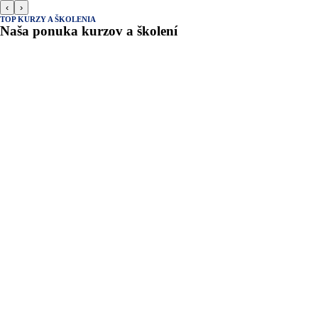
‹
›
TOP KURZY A ŠKOLENIA
Naša ponuka kurzov a školení