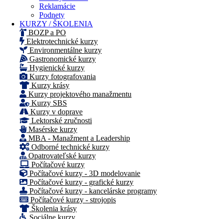
Reklamácie
Podnety
KURZY / ŠKOLENIA
BOZP a PO
Elektrotechnické kurzy
Environmentálne kurzy
Gastronomické kurzy
Hygienické kurzy
Kurzy fotografovania
Kurzy krásy
Kurzy projektového manažmentu
Kurzy SBS
Kurzy v doprave
Lektorské zručnosti
Masérske kurzy
MBA - Manažment a Leadership
Odborné technické kurzy
Opatrovateľské kurzy
Počítačové kurzy
Počítačové kurzy - 3D modelovanie
Počítačové kurzy - grafické kurzy
Počítačové kurzy - kancelárske programy
Počítačové kurzy - strojopis
Školenia krásy
Sociálne kurzy