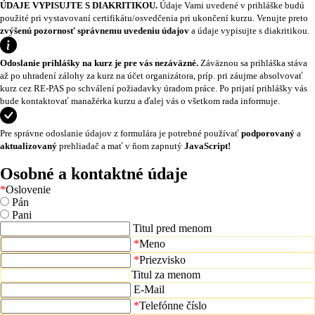
ÚDAJE VYPISUJTE S DIAKRITIKOU.
Údaje Vami uvedené v prihláške budú
použité pri vystavovaní certifikátu/osvedčenia pri ukončení kurzu. Venujte preto
zvýšenú pozornosť správnemu uvedeniu údajov
a údaje vypisujte s diakritikou.
Odoslanie prihlášky na kurz je pre vás nezáväzné.
Záväznou sa prihláška stáva
až po uhradení zálohy za kurz na účet organizátora, príp. pri záujme absolvovať
kurz cez RE-PAS po schválení požiadavky úradom práce. Po prijatí prihlášky vás
bude kontaktovať manažérka kurzu a ďalej vás o všetkom rada informuje.
Pre správne odoslanie údajov z formulára je potrebné používať
podporovaný
a
aktualizovaný
prehliadač a mať v ňom zapnutý
JavaScript!
Osobné a kontaktné údaje
*
Oslovenie
Pán
Pani
Titul pred menom
*
Meno
*
Priezvisko
Titul za menom
E-Mail
*
Telefónne číslo