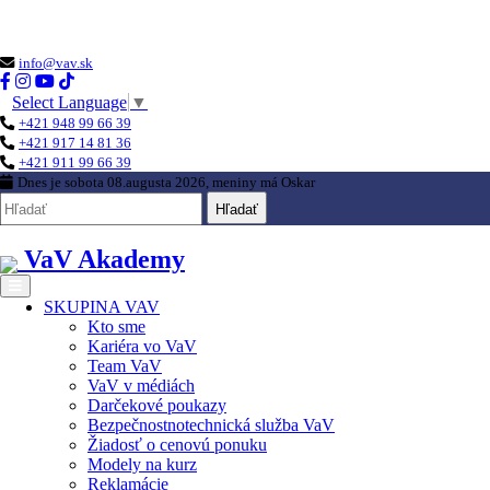
Loading...
info@vav.sk
Select Language
▼
+421 948 99 66 39
+421 917 14 81 36
+421 911 99 66 39
Dnes je
sobota 08.augusta 2026
, meniny má
Oskar
Hľadať
VaV Akademy
SKUPINA VAV
Kto sme
Kariéra vo VaV
Team VaV
VaV v médiách
Darčekové poukazy
Bezpečnostnotechnická služba VaV
Žiadosť o cenovú ponuku
Modely na kurz
Reklamácie