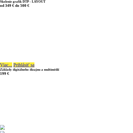
Školenie grafik DTP - LAYOUT
od
349 €
do
500 €
72 hodín
Viac...
Prihlásiť sa
Základy digitálneho dizajnu a multimédií
199 €
12 hodín