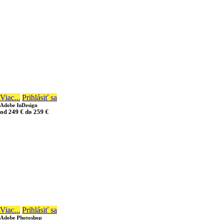
Viac...
Prihlásiť sa
Adobe InDesign
od
249 €
do
259 €
16/48 hodín
Viac...
Prihlásiť sa
Adobe Photoshop