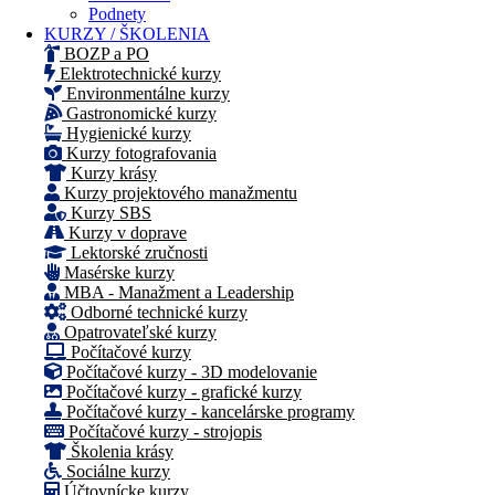
Podnety
KURZY / ŠKOLENIA
BOZP a PO
Elektrotechnické kurzy
Environmentálne kurzy
Gastronomické kurzy
Hygienické kurzy
Kurzy fotografovania
Kurzy krásy
Kurzy projektového manažmentu
Kurzy SBS
Kurzy v doprave
Lektorské zručnosti
Masérske kurzy
MBA - Manažment a Leadership
Odborné technické kurzy
Opatrovateľské kurzy
Počítačové kurzy
Počítačové kurzy - 3D modelovanie
Počítačové kurzy - grafické kurzy
Počítačové kurzy - kancelárske programy
Počítačové kurzy - strojopis
Školenia krásy
Sociálne kurzy
Účtovnícke kurzy