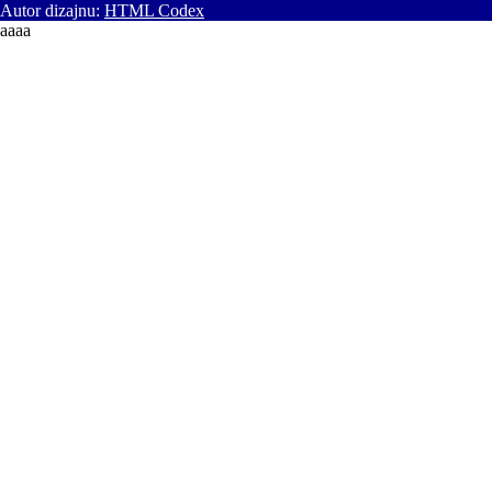
Autor dizajnu:
HTML Codex
aaaa