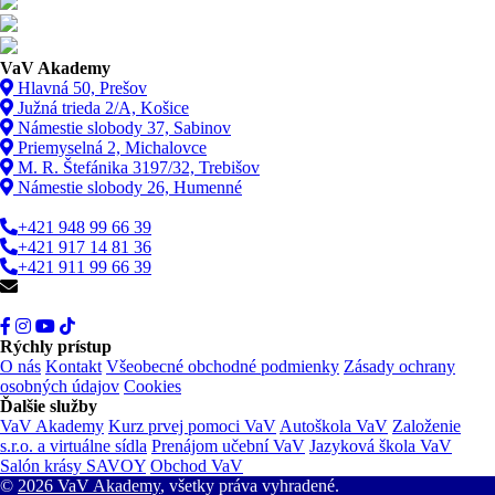
VaV Akademy
Hlavná 50, Prešov
Južná trieda 2/A, Košice
Námestie slobody 37, Sabinov
Priemyselná 2, Michalovce
M. R. Štefánika 3197/32, Trebišov
Námestie slobody 26, Humenné
+421 948 99 66 39
+421 917 14 81 36
+421 911 99 66 39
info@vav.sk
Rýchly prístup
O nás
Kontakt
Všeobecné obchodné podmienky
Zásady ochrany
osobných údajov
Cookies
Ďalšie služby
VaV Akademy
Kurz prvej pomoci VaV
Autoškola VaV
Založenie
s.r.o. a virtuálne sídla
Prenájom učební VaV
Jazyková škola VaV
Salón krásy SAVOY
Obchod VaV
©
2026 VaV Akademy
, všetky práva vyhradené.