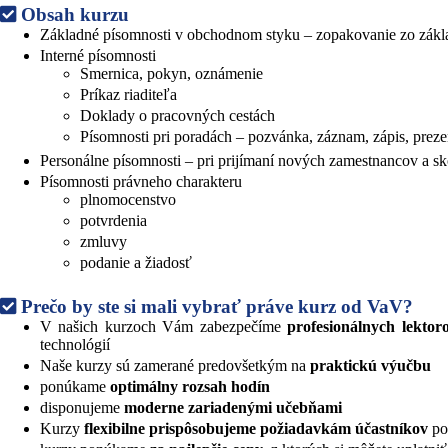
Obsah kurzu
Základné písomnosti v obchodnom styku – zopakovanie zo zákl
Interné písomnosti
Smernica, pokyn, oznámenie
Príkaz riaditeľa
Doklady o pracovných cestách
Písomnosti pri poradách – pozvánka, záznam, zápis, prezen
Personálne písomnosti – pri prijímaní nových zamestnancov a 
Písomnosti právneho charakteru
plnomocenstvo
potvrdenia
zmluvy
podanie a žiadosť
Prečo by ste si mali vybrať práve kurz od VaV?
V našich kurzoch Vám zabezpečíme
profesionálnych lektor
technológií
Naše kurzy sú zamerané predovšetkým na
praktickú výučbu
ponúkame
optimálny rozsah hodín
disponujeme
moderne zariadenými učebňami
Kurzy
flexibilne prispôsobujeme požiadavkám účastníkov
po 