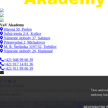
VaV Akademy
Hlavná 50, Prešov
Južná trieda 2/A, Košice
Námestie slobody 37, Sabinov
Priemyselná 2, Michalovce
M. R. Štefánika 3197/32, Trebišov
Námestie slobody 26, Humenné
+421 948 99 66 39
+421 917 14 81 36
+421 911 99 66 39
info@vav.sk
Rýchly prístup
Táto webová
O nás
Kontakt
Všeobecné obchodné podmienky
Zásady ochrany osob
Ďalšie služby
webovej lok
VaV Akademy
Kurz prvej pomoci VaV
Autoškola VaV
Založenie s.r.o
©
2026 VaV Akademy
, všetky práva vyhradené.
NEVYHNUTNE 
Autor dizajnu:
HTML Codex