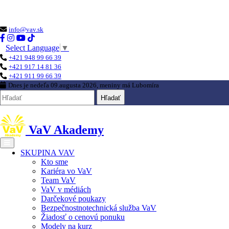
Loading...
info@vav.sk
Select Language
▼
+421 948 99 66 39
+421 917 14 81 36
+421 911 99 66 39
Dnes je
nedeľa 09.augusta 2026
, meniny má
Lubomíra
Hľadať
VaV Akademy
SKUPINA VAV
Kto sme
Kariéra vo VaV
Team VaV
VaV v médiách
Darčekové poukazy
Bezpečnostnotechnická služba VaV
Žiadosť o cenovú ponuku
Modely na kurz