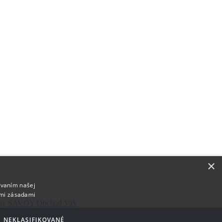
×
ívaním našej
imi zásadami
rásy SAVOY
Obchod VaV
NEKLASIFIKOVANÉ