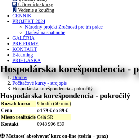
Účtovnícke kurzy
Vedenie a koučing
CENNÍK
PROJEKT 2024
Národný projekt Zručnosti pre trh práce
Tlačivá na stiahnutie
GALÉRIA
PRE FIRMY
KONTAKT
E-learning
PRIHLÁŠKA
Hospodárska korešpondencia - p
Domov
Počítačové kurzy - strojopis
Hospodárska korešpondencia - pokročilý
Hospodárska korešpondencia - pokročilý
Rozsah kurzu
9 hodín (60 min.)
Cena
od
79 €
do
89 €
Miesto realizácie
Celá SR
Kontakt
0948 996 639
Možnosť absolvovať kurz on-line (teória + prax)