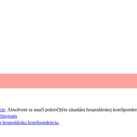
Kurzy otvárame priebežne po naplnení skupiny.
O presných termínoch budete upovedomení telefonicky.
cie
. Absolvent sa naučí pokročilým zásadám hospodárskej korešponden
Strojopis
 a hospodárska korešpondencia.