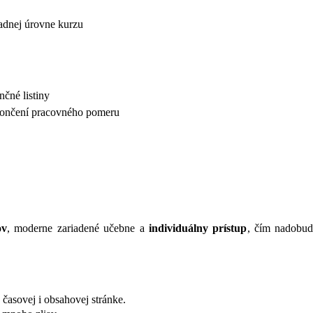
adnej úrovne kurzu
čné listiny
skončení pracovného pomeru
ov
, moderne zariadené učebne a
individuálny prístup
, čím nadobudn
časovej i obsahovej stránke.