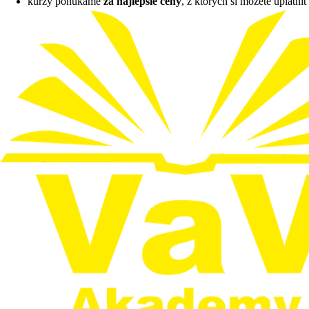
kurzy ponúkame
za najlepšie ceny
, z ktorých si môžete uplatni