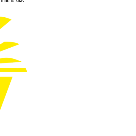
ť mnoho zliav