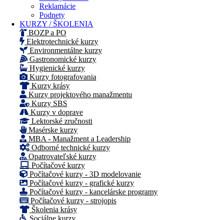
Reklamácie
Podnety
KURZY / ŠKOLENIA
BOZP a PO
Elektrotechnické kurzy
Environmentálne kurzy
Gastronomické kurzy
Hygienické kurzy
Kurzy fotografovania
Kurzy krásy
Kurzy projektového manažmentu
Kurzy SBS
Kurzy v doprave
Lektorské zručnosti
Masérske kurzy
MBA - Manažment a Leadership
Odborné technické kurzy
Opatrovateľské kurzy
Počítačové kurzy
Počítačové kurzy - 3D modelovanie
Počítačové kurzy - grafické kurzy
Počítačové kurzy - kancelárske programy
Počítačové kurzy - strojopis
Školenia krásy
Sociálne kurzy